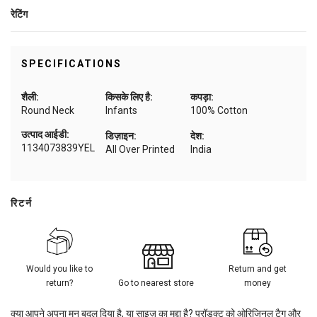
रेटिंग
SPECIFICATIONS
शैली:
किसके लिए है:
कपड़ा:
Round Neck
Infants
100% Cotton
उत्पाद आईडी:
डिज़ाइन:
देश:
1134073839YEL
All Over Printed
India
रिटर्न
Would you like to
Return and get
return?
Go to nearest store
money
क्या आपने अपना मन बदल दिया है, या साइज़ का मुद्दा है? प्रॉडक्ट को ओरिजिनल टैग और