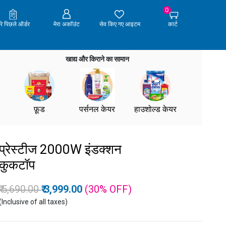
0
ेरे पिछले ऑर्डर
मेरा अकॉउंट
सेव किए गए आइटम
कार्ट
खाद्य और किराने का सामान
फ़ूड
पर्सनल केयर
हाउशोल्ड केयर
प्रेस्टीज 2000W इंडक्शन
कुकटॉप
Price reduced from
to
₹ 5,690.00
₹ 3,999.00
(30%
OFF
)
(Inclusive of all taxes)