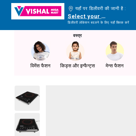
यहाँ पर डिलीवरी की जानी है :
Select your delivery loc
डिलीवरी लोकेशन बदलने के लिए यहाँ क्लिक करें
वस्त्र
विमेंस फैशन
किड्स और इन्फैन्ट्स
मेन्स फैशन