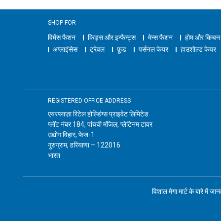
SHOP FOR
विमेंस फैशन
किड्स और इन्फैन्ट्स
मेन्स फैशन
होम और किचन
अप्लाइंसेस
ट्रेवल
फ़ूड
पर्सनल केयर
हाउशोल्ड केयर
REGISTERED OFFICE ADDRESS
एयरप्लाज़ा रिटेल होल्डिंग्स प्राइवेट लिमिटेड
प्लॉट नंबर 184, पांचवी मंजिल, प्लेटिनम टावर
उद्योग विहार, फेज-1
गुरुग्राम, हरियाणा – 122016
भारत
विशाल मेगा मार्ट के बारे में जा