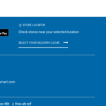
STORE LOCATOR
Check stores near your selected location
SELECT YOUR DELIVERY LOCATION
amart.com
ता नीति
नियम और शर्तें