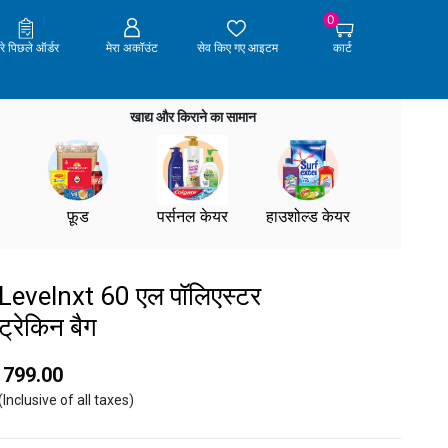
0
ेरे पिछले ऑर्डर
मेरा अकॉउंट
सेव किए गए आइटम
कार्ट
खाद्य और किराने का सामान
फ़ूड
पर्सनल केयर
हाउशोल्ड केयर
Levelnxt 60 एल पॉलिएस्टर
ट्रेकिन बैग
₹ 799.00
(Inclusive of all taxes)