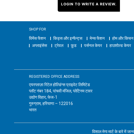
LOGIN TO WRITE A REVIEW.
SHOP FOR
विमेंस फैशन
किड्स और इन्फैन्ट्स
मेन्स फैशन
होम और किचन
अप्लाइंसेस
ट्रेवल
फ़ूड
पर्सनल केयर
हाउशोल्ड केयर
REGISTERED OFFICE ADDRESS
एयरप्लाज़ा रिटेल होल्डिंग्स प्राइवेट लिमिटेड
प्लॉट नंबर 184, पांचवी मंजिल, प्लेटिनम टावर
उद्योग विहार, फेज-1
गुरुग्राम, हरियाणा – 122016
भारत
विशाल मेगा मार्ट के बारे में जा