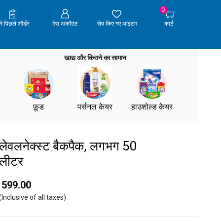
0
ेरे पिछले ऑर्डर
मेरा अकॉउंट
सेव किए गए आइटम
कार्ट
खाद्य और किराने का सामान
फ़ूड
पर्सनल केयर
हाउशोल्ड केयर
लेवलनेक्स्ट बैकपैक, लगभग 50
लीटर
₹ 599.00
(Inclusive of all taxes)