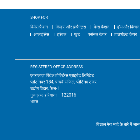
SHOP FOR
विमेंस फैशन
किड्स और इन्फैन्ट्स
मेन्स फैशन
होम और किचन
अप्लाइंसेस
ट्रेवल
फ़ूड
पर्सनल केयर
हाउशोल्ड केयर
REGISTERED OFFICE ADDRESS
एयरप्लाज़ा रिटेल होल्डिंग्स प्राइवेट लिमिटेड
प्लॉट नंबर 184, पांचवी मंजिल, प्लेटिनम टावर
उद्योग विहार, फेज-1
गुरुग्राम, हरियाणा – 122016
भारत
विशाल मेगा मार्ट के बारे में जा