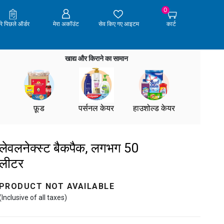
0
ेरे पिछले ऑर्डर
मेरा अकॉउंट
सेव किए गए आइटम
कार्ट
खाद्य और किराने का सामान
फ़ूड
पर्सनल केयर
हाउशोल्ड केयर
लेवलनेक्स्ट बैकपैक, लगभग 50
लीटर
PRODUCT NOT AVAILABLE
(Inclusive of all taxes)