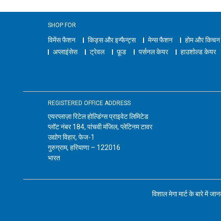
SHOP FOR
विमेंस फैशन
किड्स और इन्फैन्ट्स
मेन्स फैशन
होम और किचन
अप्लाइंसेस
ट्रेवल
फ़ूड
पर्सनल केयर
हाउशोल्ड केयर
REGISTERED OFFICE ADDRESS
एयरप्लाज़ा रिटेल होल्डिंग्स प्राइवेट लिमिटेड
प्लॉट नंबर 184, पांचवी मंजिल, प्लेटिनम टावर
उद्योग विहार, फेज-1
गुरुग्राम, हरियाणा – 122016
भारत
विशाल मेगा मार्ट के बारे में जा