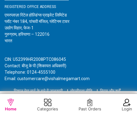
REGISTERED OFFICE ADDRESS
एयरप्लाज़ा रिटेल होल्डिंग्स प्राइवेट लिमिटेड
प्लॉट नंबर 184, पांचवी मंजिल, प्लेटिनम टावर
उद्योग विहार, फेज-1
गुरुग्राम, हरियाणा – 122016
भारत
CIN: U52399HR2008PTC086045
Contact: बीजू के पी (शिकायत अधिकारी)
Telephone: 0124-4555100
Email: customercare@vishalmegamart.com
विशाल मेगा मार्ट के बारे में जानकारी
गोपनीयता नीति
नियम और शर्तें
Copyright © 2021 Airplaza Retail Holdings Private Limited
WISHLIST
OUT OF STOCK
Home
Categories
Past Orders
Login