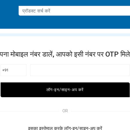
ation
पना मोबाइल नंबर डालें, आपको इसी नंबर पर OTP मिले
+91
लॉग-इन/साइन-अप करें
OR
इसका इस्तेमाल करके लॉग-इन/साइन-अप करें