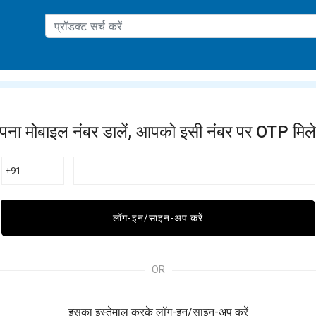
ation
पना मोबाइल नंबर डालें, आपको इसी नंबर पर OTP मिले
+91
लॉग-इन/साइन-अप करें
OR
इसका इस्तेमाल करके लॉग-इन/साइन-अप करें