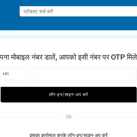
ation
पना मोबाइल नंबर डालें, आपको इसी नंबर पर OTP मिले
+91
लॉग-इन/साइन-अप करें
OR
इसका इस्तेमाल करके लॉग-इन/साइन-अप करें