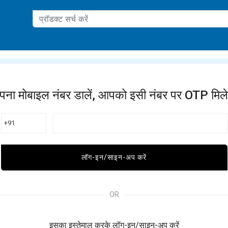
ation
पना मोबाइल नंबर डालें, आपको इसी नंबर पर OTP मिले
+91
लॉग-इन/साइन-अप करें
OR
इसका इस्तेमाल करके लॉग-इन/साइन-अप करें