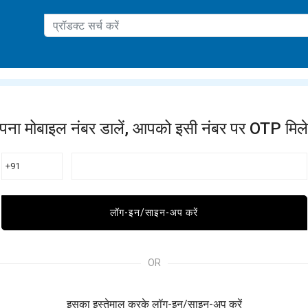
ation
पना मोबाइल नंबर डालें, आपको इसी नंबर पर OTP मिले
+91
लॉग-इन/साइन-अप करें
OR
इसका इस्तेमाल करके लॉग-इन/साइन-अप करें