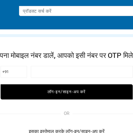
ation
पना मोबाइल नंबर डालें, आपको इसी नंबर पर OTP मिले
+91
लॉग-इन/साइन-अप करें
OR
इसका इस्तेमाल करके लॉग-इन/साइन-अप करें