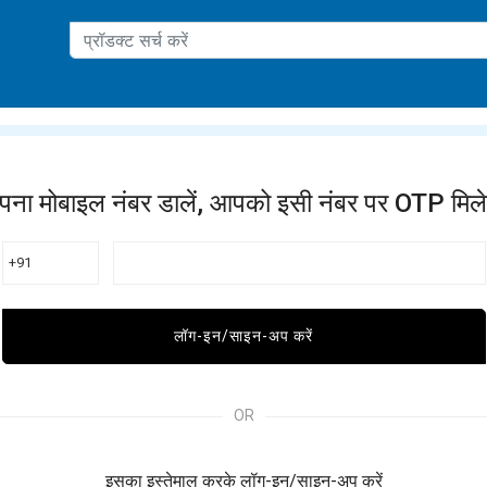
ation
पना मोबाइल नंबर डालें, आपको इसी नंबर पर OTP मिले
+91
लॉग-इन/साइन-अप करें
OR
इसका इस्तेमाल करके लॉग-इन/साइन-अप करें