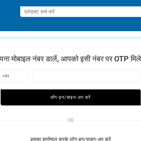
ation
पना मोबाइल नंबर डालें, आपको इसी नंबर पर OTP मिले
+91
लॉग-इन/साइन-अप करें
OR
इसका इस्तेमाल करके लॉग-इन/साइन-अप करें