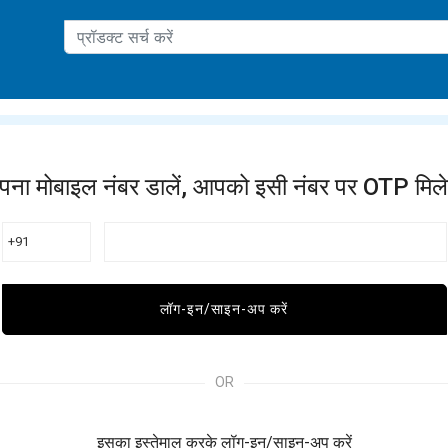
ation
पना मोबाइल नंबर डालें, आपको इसी नंबर पर OTP मिले
+91
लॉग-इन/साइन-अप करें
OR
इसका इस्तेमाल करके लॉग-इन/साइन-अप करें