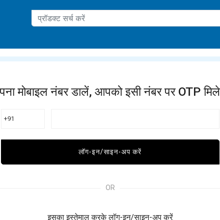
ation
पना मोबाइल नंबर डालें, आपको इसी नंबर पर OTP मिले
+91
लॉग-इन/साइन-अप करें
OR
इसका इस्तेमाल करके लॉग-इन/साइन-अप करें