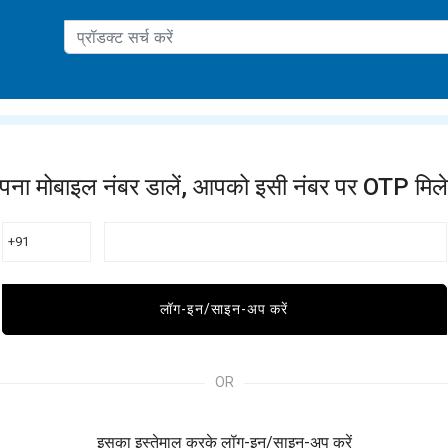
ation
पना मोबाइल नंबर डालें, आपको इसी नंबर पर OTP मिले
+91
लॉग-इन/साइन-अप करें
OR
इसका इस्तेमाल करके लॉग-इन/साइन-अप करें