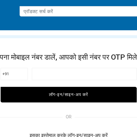
ation
पना मोबाइल नंबर डालें, आपको इसी नंबर पर OTP मिले
+91
लॉग-इन/साइन-अप करें
OR
इसका इस्तेमाल करके लॉग-इन/साइन-अप करें