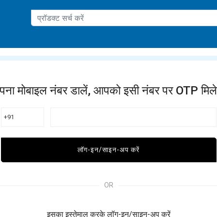
ation
पना मोबाइल नंबर डालें, आपको इसी नंबर पर OTP मिले
+91
लॉग-इन/साइन-अप करें
OR
इसका इस्तेमाल करके लॉग-इन/साइन-अप करें