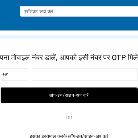
ation
पना मोबाइल नंबर डालें, आपको इसी नंबर पर OTP मिले
+91
लॉग-इन/साइन-अप करें
OR
इसका इस्तेमाल करके लॉग-इन/साइन-अप करें