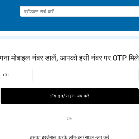
ation
पना मोबाइल नंबर डालें, आपको इसी नंबर पर OTP मिले
+91
लॉग-इन/साइन-अप करें
OR
इसका इस्तेमाल करके लॉग-इन/साइन-अप करें