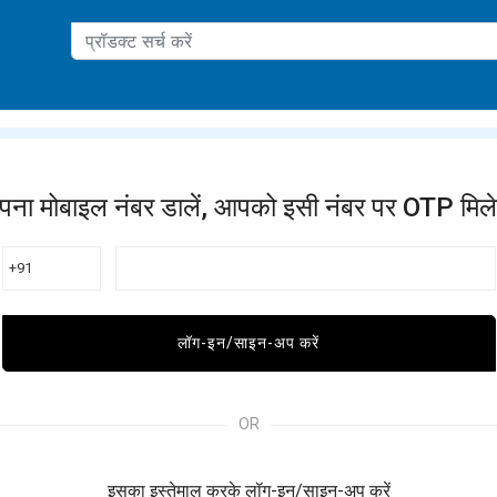
ation
पना मोबाइल नंबर डालें, आपको इसी नंबर पर OTP मिले
+91
लॉग-इन/साइन-अप करें
OR
इसका इस्तेमाल करके लॉग-इन/साइन-अप करें