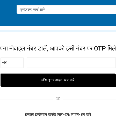
ation
पना मोबाइल नंबर डालें, आपको इसी नंबर पर OTP मिले
+91
लॉग-इन/साइन-अप करें
OR
इसका इस्तेमाल करके लॉग-इन/साइन-अप करें