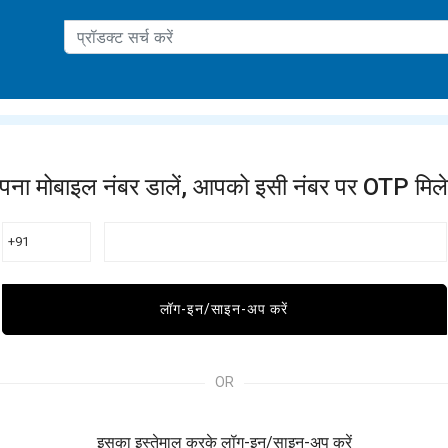
ation
पना मोबाइल नंबर डालें, आपको इसी नंबर पर OTP मिले
+91
लॉग-इन/साइन-अप करें
OR
इसका इस्तेमाल करके लॉग-इन/साइन-अप करें