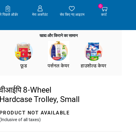
0
ेरे पिछले ऑर्डर
मेरा अकॉउंट
सेव किए गए आइटम
कार्ट
खाद्य और किराने का सामान
फ़ूड
पर्सनल केयर
हाउशोल्ड केयर
वीआईपि 8-Wheel
Hardcase Trolley, Small
PRODUCT NOT AVAILABLE
(Inclusive of all taxes)