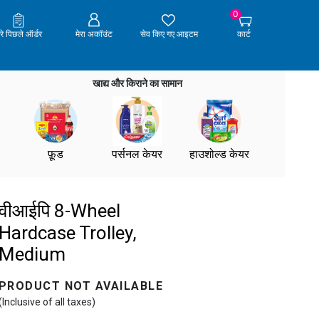
0
ेरे पिछले ऑर्डर
मेरा अकॉउंट
सेव किए गए आइटम
कार्ट
खाद्य और किराने का सामान
फ़ूड
पर्सनल केयर
हाउशोल्ड केयर
वीआईपि 8-Wheel
Hardcase Trolley,
Medium
PRODUCT NOT AVAILABLE
(Inclusive of all taxes)