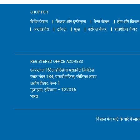
SHOP FOR
विमेंस फैशन
किड्स और इन्फैन्ट्स
मेन्स फैशन
होम और किचन
अप्लाइंसेस
ट्रेवल
फ़ूड
पर्सनल केयर
हाउशोल्ड केयर
REGISTERED OFFICE ADDRESS
एयरप्लाज़ा रिटेल होल्डिंग्स प्राइवेट लिमिटेड
प्लॉट नंबर 184, पांचवी मंजिल, प्लेटिनम टावर
उद्योग विहार, फेज-1
गुरुग्राम, हरियाणा – 122016
भारत
विशाल मेगा मार्ट के बारे में जा