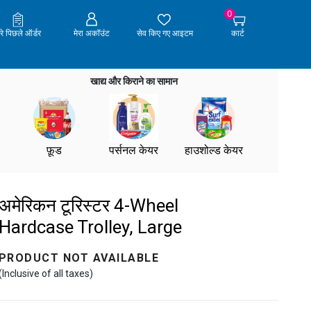
0
ेरे पिछले ऑर्डर
मेरा अकॉउंट
सेव किए गए आइटम
कार्ट
खाद्य और किराने का सामान
फ़ूड
पर्सनल केयर
हाउशोल्ड केयर
अमेरिकन टूरिस्टर 4-Wheel
Hardcase Trolley, Large
PRODUCT NOT AVAILABLE
(Inclusive of all taxes)